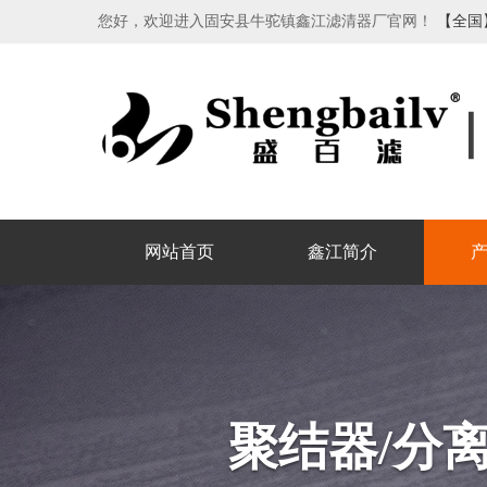
您好，欢迎进入固安县牛驼镇鑫江滤清器厂官网！
【全国
网站首页
鑫江简介
聚结器/分