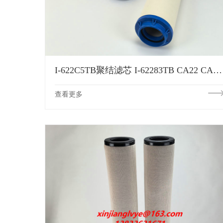
I-622C5TB聚结滤芯 I-62283TB CA22 CA222 CAA225SB 4016851 P7559 FPK-I-622C5TB FH58738 SN40342滤芯
查看更多